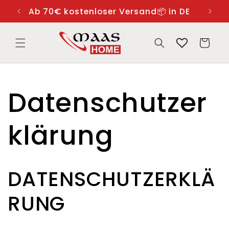
Direkt
zum
Die Lieferzeit beträgt 1-3 Tage 🚚
Ab 7
Inhalt
Warenkorb
Datenschutzer
klärung
DATENSCHUTZERKLÄ
RUNG