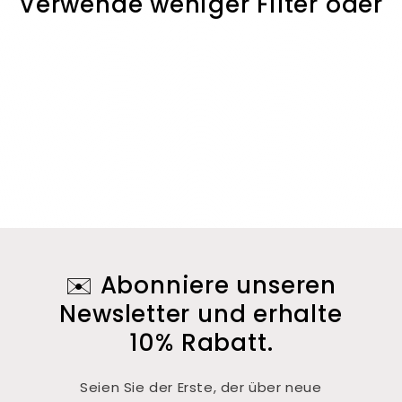
Verwende weniger Filter oder
r
entferne alle
i
e
:
✉️ Abonniere unseren
Newsletter und erhalte
10% Rabatt.
Seien Sie der Erste, der über neue