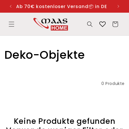
Direkt

zum
Ab 70€ kostenloser Versand📦 in DE
Inhalt
Warenkorb
K
Deko-Objekte
a
t
Filtern und sortieren
0 Produkte
e
g
o
Keine Produkte gefunden