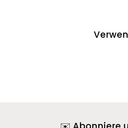
e
g
Verwen
o
r
i
e
:
✉️ Abonniere u