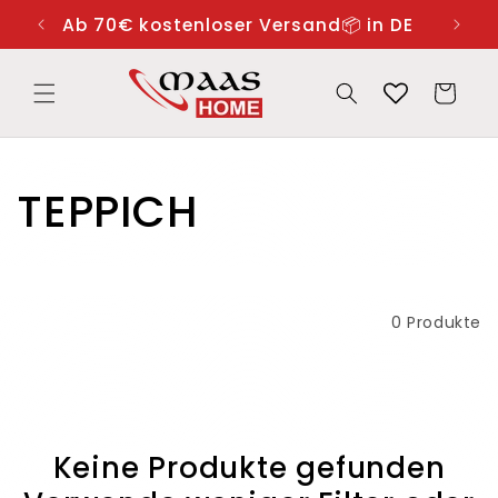
Direkt

zum
Ab 70€ kostenloser Versand📦 in DE
Inhalt
Warenkorb
K
TEPPICH
a
t
Filtern und sortieren
0 Produkte
e
g
o
Keine Produkte gefunden