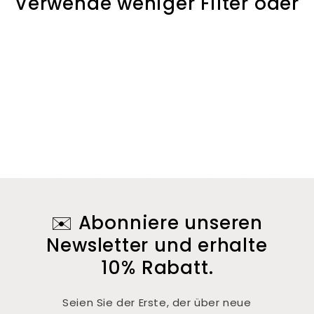
Verwende weniger Filter oder
r
entferne alle
i
e
:
✉️ Abonniere unseren
Newsletter und erhalte
10% Rabatt.
Seien Sie der Erste, der über neue