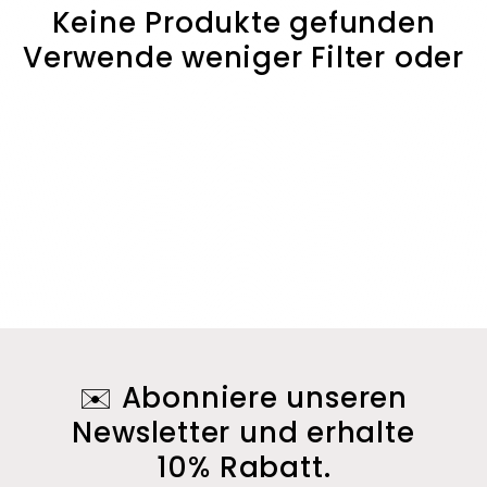
r
Keine Produkte gefunden
Verwende weniger Filter oder
i
entferne alle
e
:
✉️ Abonniere unseren
Newsletter und erhalte
10% Rabatt.