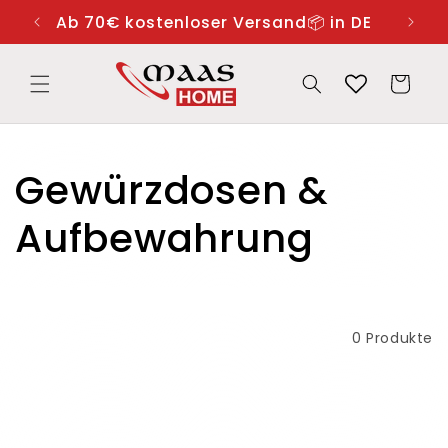
Direkt

zum
Ab 70€ kostenloser Versand📦 in DE
Inhalt
Warenkorb
K
Gewürzdosen &
a
Aufbewahrung
t
e
Filtern und sortieren
0 Produkte
g
o