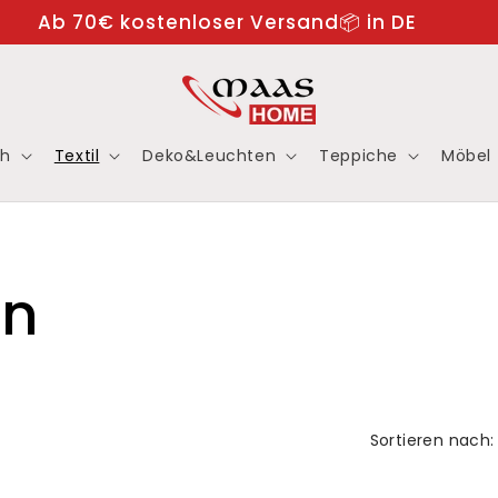
Ab 70€ kostenloser Versand📦 in DE
ch
Textil
Deko&Leuchten
Teppiche
Möbel
en
Sortieren nach: